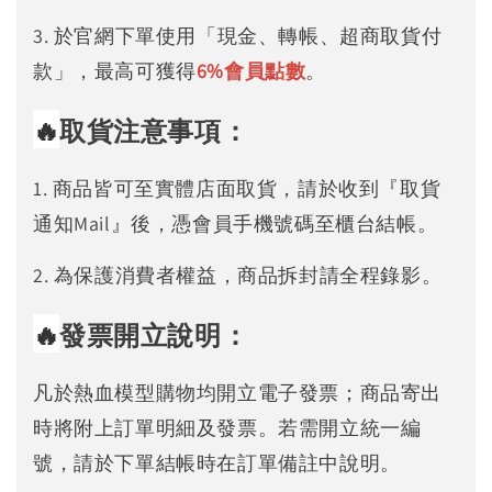
3. 於官網下單使用「現金、轉帳、超商取貨付
款」，最高可獲得
6%
會員點數
。
🔥
取貨注意事項：
1. 商品皆可至實體店面取貨，請於收到『取貨
通知Mail』後，憑會員手機號碼至櫃台結帳。
2. 為保護消費者權益，商品拆封請全程錄影。
🔥
發票開立說明：
凡於熱血模型購物均開立電子發票；商品寄出
時將附上訂單明細及發票。若需開立統一編
號，請於下單結帳時在訂單備註中說明。