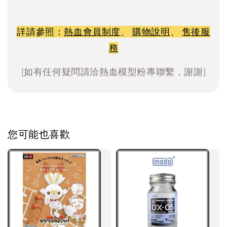
詳請參照：
熱血會員制度
、
購物說明
、
售後服
務
[如有任何疑問請洽熱血模型粉專聯繫，謝謝]
您可能也喜歡