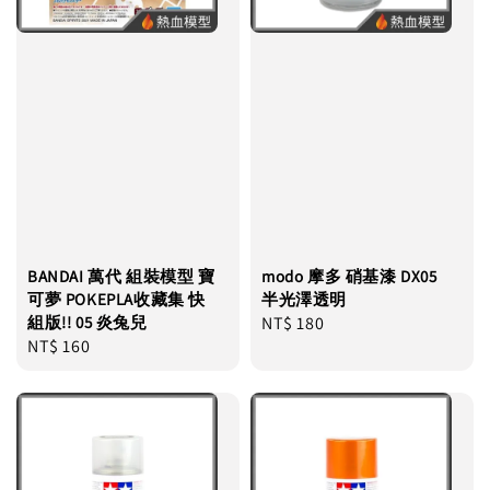
BANDAI 萬代 組裝模型 寶
modo 摩多 硝基漆 DX05
可夢 POKEPLA收藏集 快
半光澤透明
組版!! 05 炎兔兒
Regular
NT$ 180
Regular
NT$ 160
price
price