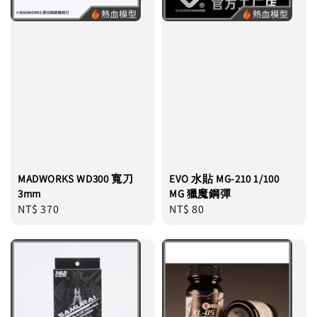
MADWORKS WD300 寬刀
EVO 水貼 MG-210 1/100
3mm
MG 獵魔鋼彈
Regular
NT$ 370
Regular
NT$ 80
price
price