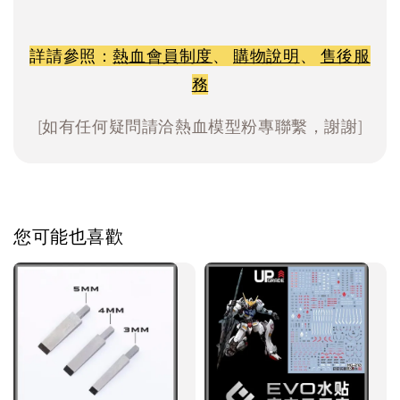
詳請參照：
熱血會員制度
、
購物說明
、
售後服
務
[如有任何疑問請洽熱血模型粉專聯繫，謝謝]
您可能也喜歡