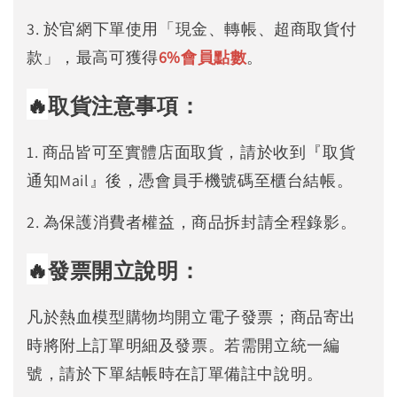
3. 於官網下單使用「現金、轉帳、超商取貨付
款」，最高可獲得
6%
會員點數
。
🔥
取貨注意事項：
1. 商品皆可至實體店面取貨，請於收到『取貨
通知Mail』後，憑會員手機號碼至櫃台結帳。
2. 為保護消費者權益，商品拆封請全程錄影。
🔥
發票開立說明：
凡於熱血模型購物均開立電子發票；商品寄出
時將附上訂單明細及發票。若需開立統一編
號，請於下單結帳時在訂單備註中說明。