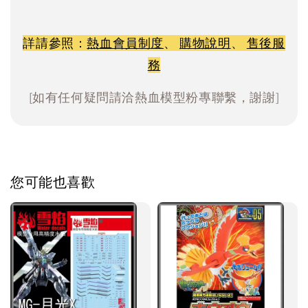
詳請參照：
熱血會員制度
、
購物說明
、
售後服
務
[如有任何疑問請洽熱血模型粉專聯繫，謝謝]
您可能也喜歡