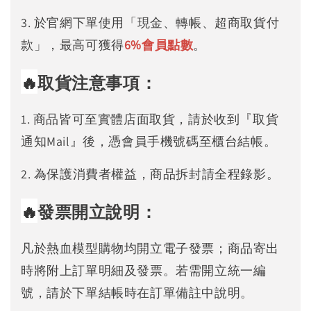
3. 於官網下單使用「現金、轉帳、超商取貨付
款」，最高可獲得
6%
會員點數
。
🔥
取貨注意事項：
1. 商品皆可至實體店面取貨，請於收到『取貨
通知Mail』後，憑會員手機號碼至櫃台結帳。
2. 為保護消費者權益，商品拆封請全程錄影。
🔥
發票開立說明：
凡於熱血模型購物均開立電子發票；商品寄出
時將附上訂單明細及發票。若需開立統一編
號，請於下單結帳時在訂單備註中說明。