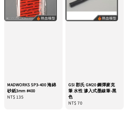
MADWORKS SP3-400 海綿
GSI 郡氏 GM20 鋼彈麥克
砂紙3mm #400
筆 水性 滲入式墨線筆-黑
Regular
NT$ 135
色
Regular
NT$ 70
price
price