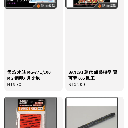
雪焰 水貼 MG-77 1/100
BANDAI 萬代 組裝模型 寶
MG 鋼彈X 月光炮
可夢 005 鳳王
Regular
NT$ 70
Regular
NT$ 200
price
price