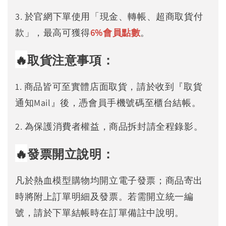
3. 於官網下單使用「現金、轉帳、超商取貨付
款」，最高可獲得
6%
會員點數
。
🔥
取貨注意事項：
1. 商品皆可至實體店面取貨，請於收到『取貨
通知Mail』後，憑會員手機號碼至櫃台結帳。
2. 為保護消費者權益，商品拆封請全程錄影。
🔥
發票開立說明：
凡於熱血模型購物均開立電子發票；商品寄出
時將附上訂單明細及發票。若需開立統一編
號，請於下單結帳時在訂單備註中說明。