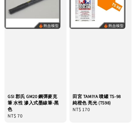
GSI 郡氏 GM20 鋼彈麥克
田宮 TAMIYA 噴罐 TS-98
筆 水性 滲入式墨線筆-黑
純橙色 亮光 (TS98)
色
Regular
NT$ 170
Regular
NT$ 70
price
price