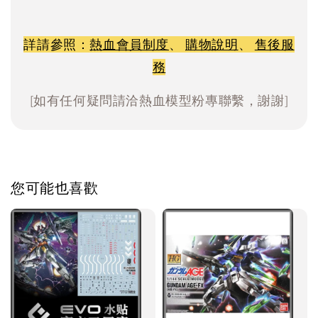
詳請參照：
熱血會員制度
、
購物說明
、
售後服
務
[如有任何疑問請洽熱血模型粉專聯繫，謝謝]
您可能也喜歡