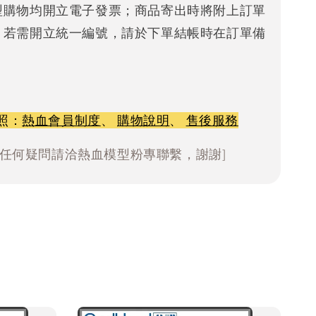
型購物均開立電子發票；商品寄出時將附上訂單
。若需開立統一編號，請於下單結帳時在訂單備
照：
熱血會員制度
、
購物說明
、
售後服務
有任何疑問請洽熱血模型粉專聯繫，謝謝]