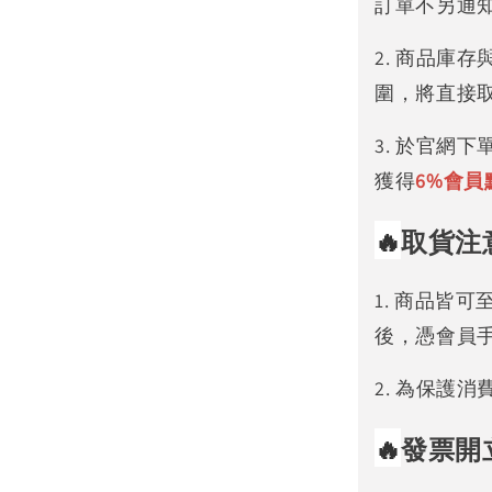
訂單不另通
2. 商品庫
圍，將直接
3. 於官網
獲得
6%
會員
🔥
取貨注
1. 商品皆
後，憑會員
2. 為保護
🔥
發票開