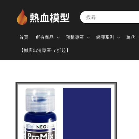
搜尋
首頁
所有商品
預購專區
鋼彈系列
萬代
【搬店出清專區-７折起】