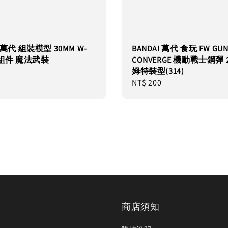
I 萬代 組裝模型 30MM W-
BANDAI 萬代 食玩 FW GU
裝組件 魔法武裝
CONVERGE 機動戰士鋼彈 2
姆特裝型(314)
Regular
NT$ 200
price
商店須知