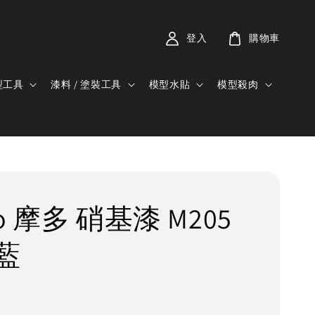
登入
購物車
型工具
漆料 / 塗裝工具
模型水貼
模型殺肉
o 摩多 硝基漆 M205
藍