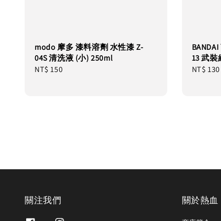
modo 摩多 漆料溶劑 水性漆 Z-
BANDA
04S 清洗液 (小) 250ml
13 武
Regular
NT$ 150
Regular
NT$ 130
price
price
關注我們
關於熱血