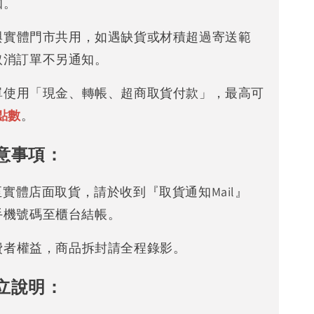
知。
存與實體門市共用，如遇缺貨或材積超過寄送範
取消訂單不另通知。
下單使用「現金、轉帳、超商取貨付款」，最高可
點數
。
意事項：
可至實體店面取貨，請於收到『取貨通知Mail』
手機號碼至櫃台結帳。
消費者權益，商品拆封請全程錄影。
立說明：