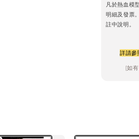
凡於熱血模
明細及發票
註中說明。
詳請參
[如