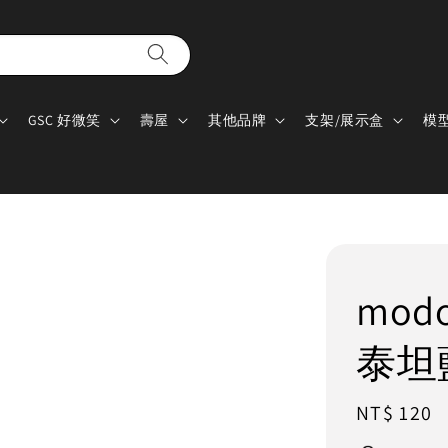
GSC 好微笑
壽屋
其他品牌
支架/展示盒
模
mod
泰坦
Regular
NT$ 120
price