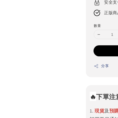
安全支
正版商
數量
分享
🔥
下單注
1.
現貨
及
預