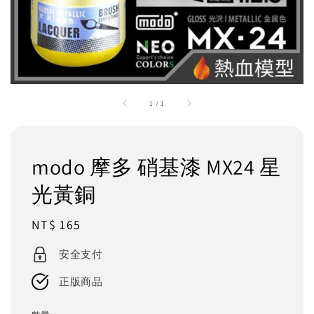
1
/
1
modo 摩多 硝基漆 MX24 星
光黃銅
Regular
NT$ 165
price
安全支付
正版商品