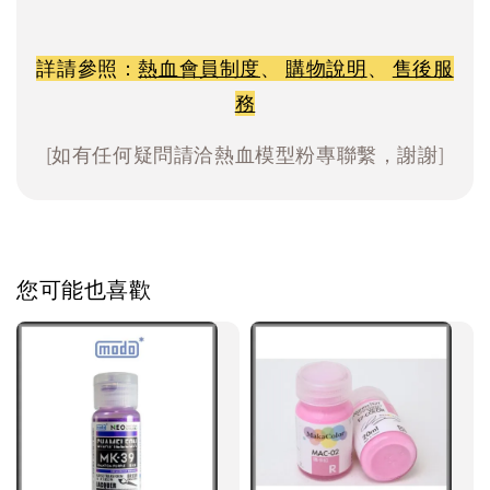
詳請參照：
熱血會員制度
、
購物說明
、
售後服
務
[如有任何疑問請洽熱血模型粉專聯繫，謝謝]
您可能也喜歡