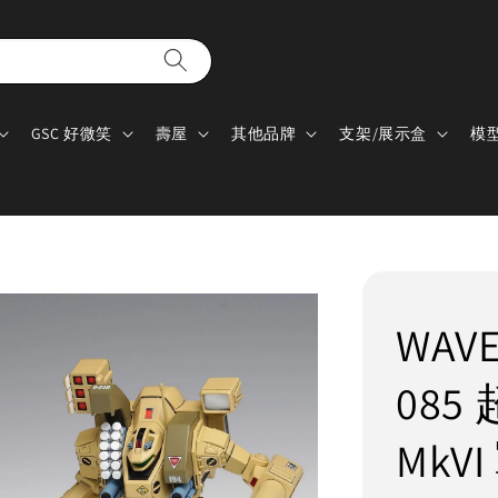
GSC 好微笑
壽屋
其他品牌
支架/展示盒
模
WAV
085
MkV