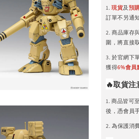
1.
現貨
及
預
訂單不另通
2. 商品庫
圍，將直接
3. 於官網
獲得
6%
會員
🔥
取貨注
1. 商品皆
後，憑會員
2. 為保護