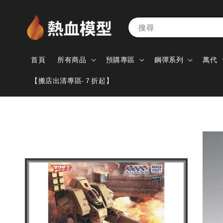
搜尋
首頁
所有商品
預購專區
鋼彈系列
萬代
【搬店出清專區-７折起】