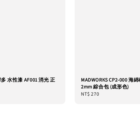
摩多 水性漆 AF001 消光 正
MADWORKS CP2-000 海
2mm 綜合包 (成形色)
Regular
NT$ 270
price