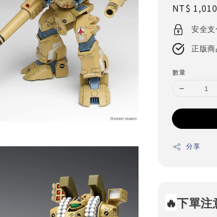
Regular
NT$ 1,01
price
安全支
正版商
數量
分享
🔥
下單注