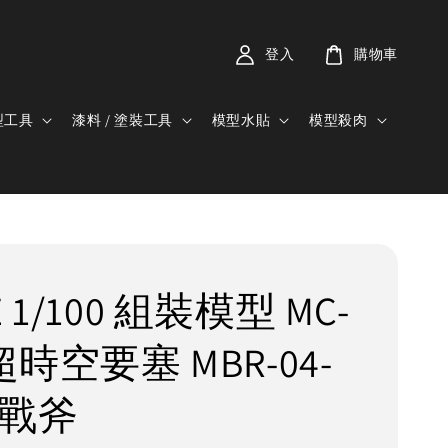
登入
購物車
型工具
漆料 / 塗裝工具
模型水貼
模型殺肉
E 1/100 組裝模型 MC-
 超時空要塞 MBR-04-
I 戰斧