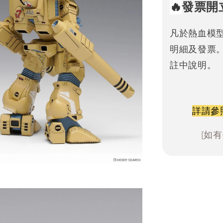
🔥
發票開
凡於熱血模
明細及發票
註中說明。
詳請參
[如