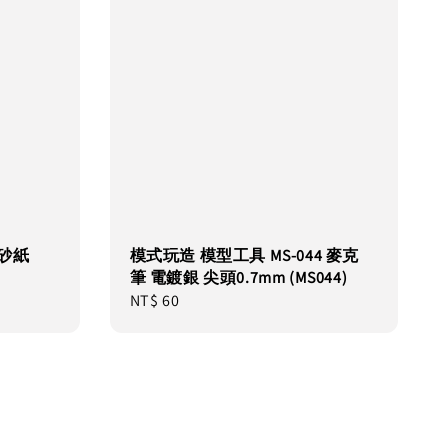
綿砂紙
模式玩造 模型工具 MS-044 麥克
筆 電鍍銀 尖頭0.7mm (MS044)
Regular
NT$ 60
price