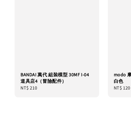
BANDAI 萬代 組裝模型 30MF I-04
modo 
道具店4（冒險配件）
白色
Regular
NT$ 210
Regular
NT$ 120
price
price