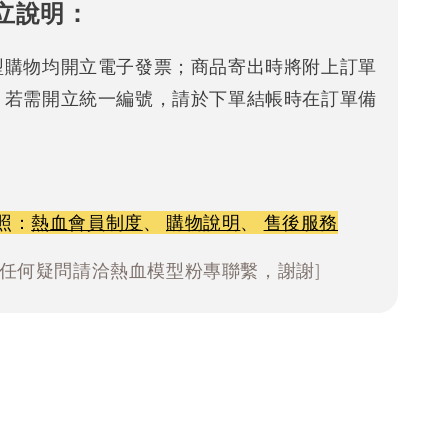
立說明：
型購物均開立電子發票；商品寄出時將附上訂單
。若需開立統一編號，請於下單結帳時在訂單備
照：
熱血會員制度
、
購物說明
、
售後服務
有任何疑問請洽熱血模型粉專聯繫，謝謝]