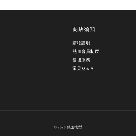
商店須知
購物說明
熱血會員制度
售後服務
常見Ｑ＆Ａ
© 2026 熱血模型