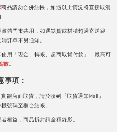
購
商品請勿合併結帳，如遇以上情況將直接取消
知。
存與實體門市共用，如遇缺貨或材積超過寄送範
取消訂單不另通知。
下單使用「現金、轉帳、超商取貨付款」，最高可
點數
。
意事項：
可至實體店面取貨，請於收到『取貨通知Mail』
手機號碼至櫃台結帳。
消費者權益，商品拆封請全程錄影。