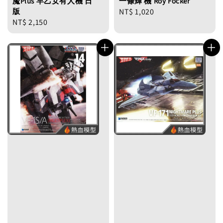
魘Plus 早乙女有人機 日
一條輝 機 Roy Focker
版
Regular
NT$ 1,020
Regular
NT$ 2,150
price
price