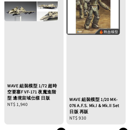
WAVE 組裝模型 1/72 超時
空要塞F VF-171 夜魔進階
型 邊境宙域仕樣 日版
WAVE 組裝模型 1/20 MK-
Regular
NT$ 1,940
076 A.F.S. Mk.I & Mk.II Set
price
日版 再販
Regular
NT$ 930
price