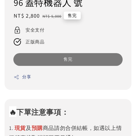
96 蓋特機器人 號
Sale
NT$ 2,800
Regular
售完
NT$ 5,000
price
price
安全支付
正版商品
售完
分享
🔥
下單注意事項：
1.
現貨
及
預購
商品請勿合併結帳，如遇以上情