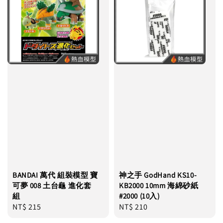
BANDAI 萬代 組裝模型 寶
神之手 GodHand KS10-
可夢 008 土台龜 進化套
KB2000 10mm 海綿砂紙
組
#2000 (10入)
Regular
NT$ 215
Regular
NT$ 210
price
price